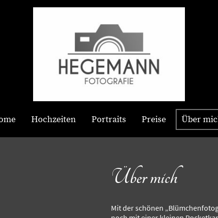
ome
Hochzeiten
Portraits
Preise
Über mi
Über mich
Mit der schönen „Blümchenfotogr
noch mit einer kleinen Pocketka