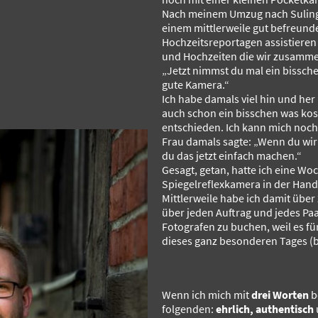
Nach meinem Umzug nach Sulinge
einem mittlerweile gut befreund
Hochzeitsreportagen assistieren
und Hochzeiten die wir zusammen 
„Jetzt nimmst du mal ein bissche
gute Kamera.“
Ich habe damals viel hin und her 
auch schon ein bisschen was kos
entschieden. Ich kann mich noch
Frau damals sagte: „Wenn du wi
du das jetzt einfach machen.“
Gesagt, getan, hatte ich eine Wo
Spiegelreflexkamera in der Hand
Mittlerweile habe ich damit über 
über jeden Auftrag und jedes Paar
Fotografen zu buchen, weil es für 
dieses ganz besonderen Tages (b
Wenn ich mich mit
drei Worten
b
folgenden:
ehrlich, authentisch