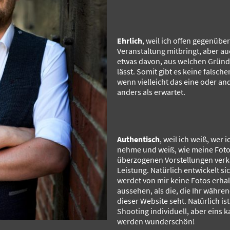
Ehrlich
, weil ich offen gegenüber 
Veranstaltung mitbringt, aber auc
etwas davon, aus welchen Gründe
lässt. Somit gibt es keine falsc
wenn vielleicht das eine oder and
anders als erwartet.
Authentisch
, weil ich weiß, wer 
nehme und weiß, wie meine Foto
überzogenen Vorstellungen verk
Leistung. Natürlich entwickelt sic
werdet von mir keine Fotos erha
aussehen, als die, die Ihr währe
dieser Website seht. Natürlich is
Shooting individuell, aber eins k
werden wunderschön!